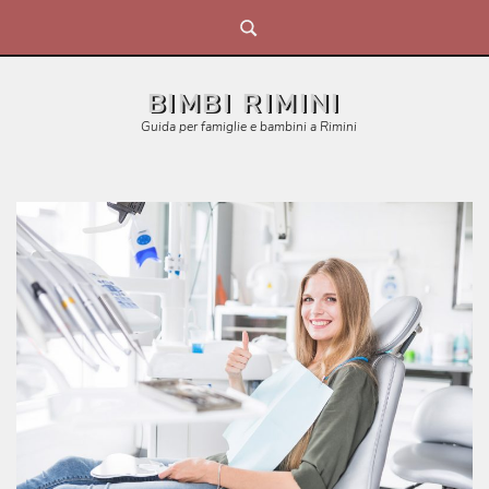
Skip
to
content
BIMBI RIMINI
Guida per famiglie e bambini a Rimini