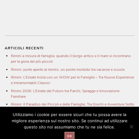
ARTICOLI RECENTI
Rimini a misura di famiglia: quando il borgo antico e il mare si incontrano
per la gioia dei più piccoli
Rimini: porte aperte al rientro, un ponte morbido tra vacanze e scuola
Rimini: L’Estate Inizia con un WOW per le Famiglie – Tra Nuove Esperienze
e Intramontabili Classici
Rimini 2026: L’Estate del Futuro tra Parchi, Spiagge e Innovazione
Familiare
Rimini: Il Paradiso dei Piccoli e delle Famiglie, Tra Giochi e Avventure Sotto
il Sole
Utilizziamo i cookie per essere sicuri che tu possa avere la
migliore esperienza sul nostro sito. Se continui ad utilizzare
questo sito noi assumiamo che tu ne sia felice.
Powered by
WordPress
. Made by
Arthur Freitas
.
OK