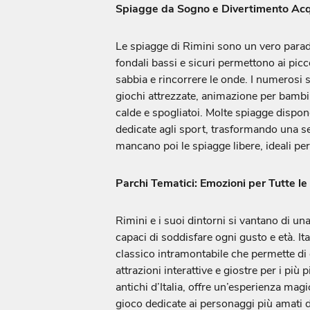
Spiagge da Sogno e Divertimento Acq
Le spiagge di Rimini sono un vero paradi
fondali bassi e sicuri permettono ai piccol
sabbia e rincorrere le onde. I numerosi s
giochi attrezzate, animazione per bambin
calde e spogliatoi. Molte spiagge dispon
dedicate agli sport, trasformando una s
mancano poi le spiagge libere, ideali pe
Parchi Tematici: Emozioni per Tutte le
Rimini e i suoi dintorni si vantano di u
capaci di soddisfare ogni gusto e età. Ita
classico intramontabile che permette di e
attrazioni interattive e giostre per i più
antichi d’Italia, offre un’esperienza mag
gioco dedicate ai personaggi più amati d