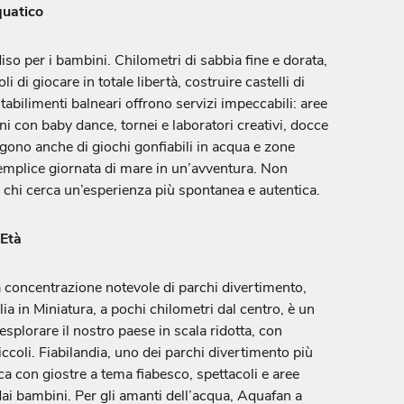
uatico
so per i bambini. Chilometri di sabbia fine e dorata,
i di giocare in totale libertà, costruire castelli di
tabilimenti balneari offrono servizi impeccabili: aree
i con baby dance, tornei e laboratori creativi, docce
gono anche di giochi gonfiabili in acqua e zone
emplice giornata di mare in un’avventura. Non
r chi cerca un’esperienza più spontanea e autentica.
 Età
na concentrazione notevole di parchi divertimento,
lia in Miniatura, a pochi chilometri dal centro, è un
splorare il nostro paese in scala ridotta, con
 piccoli. Fiabilandia, uno dei parchi divertimento più
ica con giostre a tema fiabesco, spettacoli e aree
ai bambini. Per gli amanti dell’acqua, Aquafan a