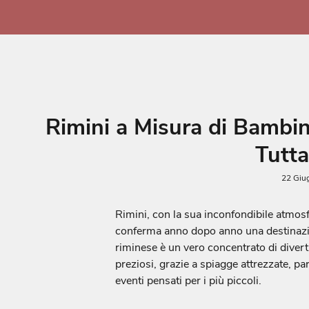
Skip
to
content
Rimini a Misura di Bambin
Tutta
22 Giu
Rimini, con la sua inconfondibile atmosfe
conferma anno dopo anno una destinazion
riminese è un vero concentrato di divert
preziosi, grazie a spiagge attrezzate, pa
eventi pensati per i più piccoli.