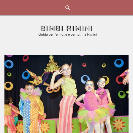
Skip
to
content
BIMBI RIMINI
Guida per famiglie e bambini a Rimini